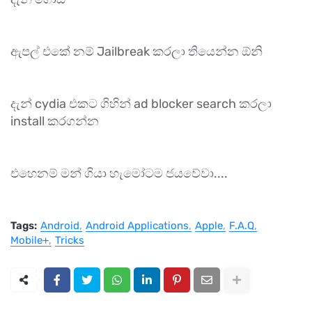
ඇපල් එකේ නම් Jailbreak කරලා තියෙන්න ඕනි
දැන් cydia එකට ගිහින් ad blocker search කරලා
install කරගන්න
එහෙනම් මන් ගියා හැමෝටම ජයවේවා....
Tags:
Android
Android Applications
Apple
F.A.Q
Mobile+
Tricks