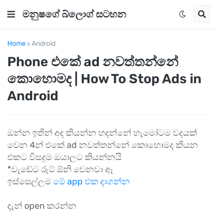
මනුෂගේ බ්ලොග් සටහන
Home
Android
Phone එකේ ad නවත්තන්නේ
කොහොමද | How To Stop Ads in
Android
ඔන්න ඉතින් අද කියන්න හදන්නේ හැමෝටම වදයක්
වෙන 4න් එකේ ad නවත්තන්නේ කොහොමද කියන
එකට විසදුම ඔයාලට කියන්නයි
*වැඩේට රූට් ඕනි වෙනවා ඈ
ඉස්සෙල්ලම
මේ app එක දාගන්න
දැන් open කරන්න