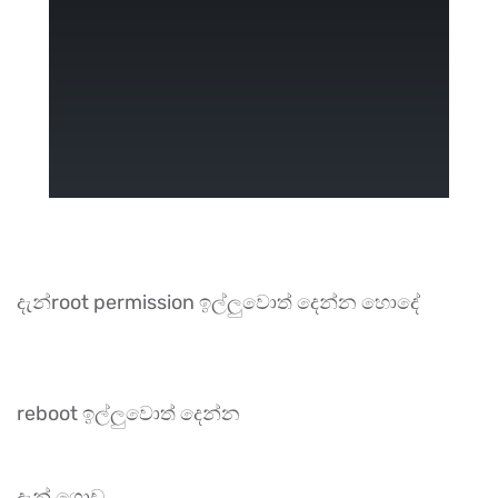
දැන්root permission ඉල්ලුවොත් දෙන්න හොදේ
reboot ඉල්ලුවොත් දෙන්න
දැන් ගොඩ