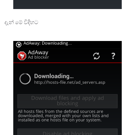
දැන් මේ විදිහට