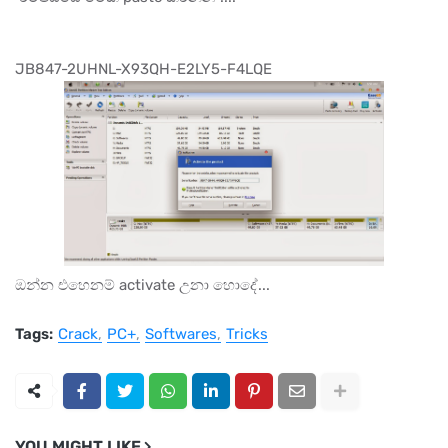
JB847-2UHNL-X93QH-E2LY5-F4LQE
ඔන්න එහෙනම් activate උනා හොදේ...
Tags:
Crack
PC+
Softwares
Tricks
YOU MIGHT LIKE