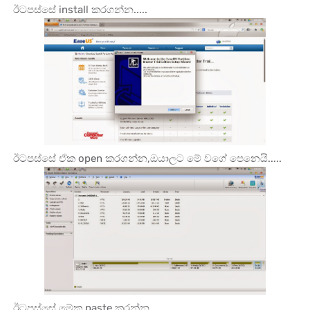
ඊටපස්සේ install කරගන්න.....
ඊටපස්සේ ඒක open කරගන්න,ඔයාලට මේ වගේ පෙනෙයි.....
ඊටපස්සේ මේක paste කරන්න ....