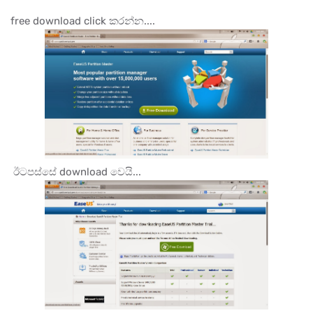
free download click කරන්න....
ඊටපස්සේ download වෙයි...