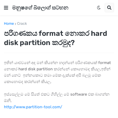
මනුෂගේ බ්ලොග් සටහන
Home
Crack
පරිගණකය format නොකර hard
disk partition කරමුද?
ඉතින් යාළුවනේ අද මන් කියන්න හදන්නේ පරිගණකයක් format
නොකර hard disk partition කරන්නේ කොහොමද කියල,ඉතින්
මන් නෙට් ඉන්නකොට තමා මේක දැක්කේ අපි බලමු මේක
කොහොමද කරන්නේ කියල,
ඉස්සෙල්ලම මේ සිතේ එකට ගිහිල්ල මේ software එක බාගන්න
ඕනි,
http://www.partition-tool.com/