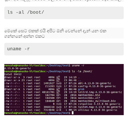
ls -al /boot/
මේකේ සෙට් එකක් එයි අපිට ඕනි වෙන්නේ දැන් යන එක
ගන්නනේ අන්න එකට
uname -r 