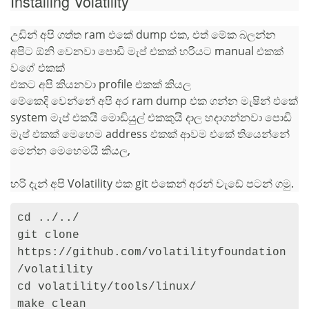
Installing Volatility
උඩින් අපි ගත්ත ram එකේ dump එක, එත් මේක බලන්න
අපිට ඕනි වෙනවා පොඩි මැප් එකක් හරියට manual එකක්
වගේ එකක්
එකට අපි කියනවා profile එකක් කියල
මේකෙදි වෙන්නේ අපි අර ram dump එක ගන්න මැෂින් එකේ
system මැප් එකයි මොඩියුල් එකකුයි දාල හදාගන්නවා පොඩි
මැප් එකක් මෙහෙම address එකක් ආවම එකේ තියෙන්නේ
මෙන්න මෙහෙමයි කියල,
හරි දැන් අපි Volatility එක git එකෙන් අරන් වැඩේ පටන් ගමු.
cd ../../

git clone 
https://github.com/volatilityfoundation
/volatility

cd volatility/tools/linux/

make clean
