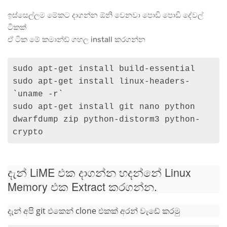
ඉස්සෙල්ලම මේකට දාගන්න ඕනි වෙනවා පොඩි පොඩි දේවල්
ටිකක්
ඒ ටික මේ කමාන්ඩ් ගහල install කරගන්න
sudo apt-get install build-essential

sudo apt-get install linux-headers-
`uname -r`

sudo apt-get install git nano python 
dwarfdump zip python-distorm3 python-
crypto
දැන් LiME එක දාගන්න හදන්නේ Linux
Memory එක Extract කරගන්න.
දැන් අපි git එකෙන් clone එකක් අරන් වැඩේ කරමු