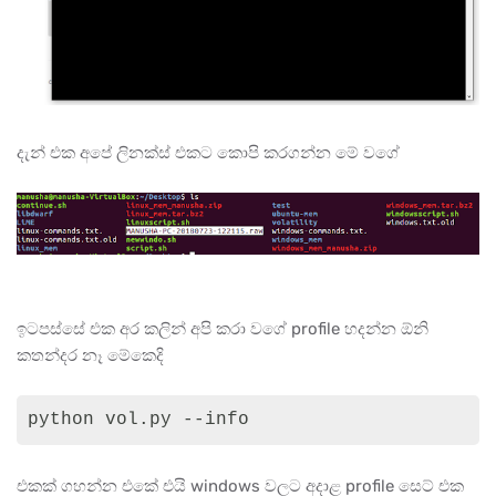
දැන් එක අපේ ලිනක්ස් එකට කොපි කරගන්න මේ වගේ
ඉටපස්සේ එක අර කලින් අපි කරා වගේ profile හදන්න ඕනි
කතන්දර නෑ මේකෙදි
python vol.py --info 
එකක් ගහන්න එකේ එයි windows වලට අදාළ profile සෙට් එක