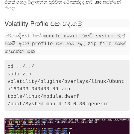
එකක් ගහල බලාගන්න පුළුවන් මොකක්ද දැනට use කරන්නේ
කියල
Volatility Profile එක හදාගමු
මේකෙදි කරන්නේ
module.dwarf එකයි system මැප්
එකයි අරන් profile එක නම දාල zip file එකක්
හදාගන්න එක
cd ../../

sudo zip 
volatility/plugins/overlays/linux/Ubunt
u160403-040400-89.zip 
tools/linux/module.dwarf 
/boot/System.map-4.13.0-36-generic