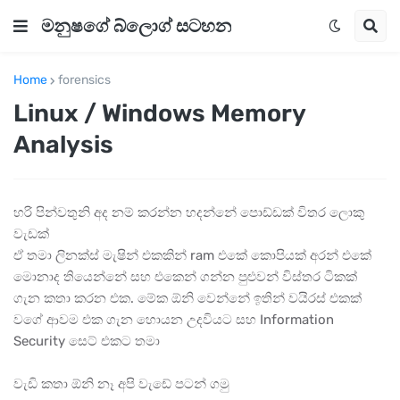
මනුෂගේ බ්ලොග් සටහන
Home
forensics
Linux / Windows Memory
Analysis
හරි පින්වතුනි අද නම් කරන්න හදන්නේ පොඩ්ඩක් විතර ලොකු
වැඩක්
ඒ තමා ලිනක්ස් මැෂින් එකකින් ram එකේ කොපියක් අරන් එකේ
මොනාද තියෙන්නේ සහ එකෙන් ගන්න පුළුවන් විස්තර ටිකක්
ගැන කතා කරන එක. මේක ඕනි වෙන්නේ ඉතින් වයිරස් එකක්
වගේ ආවම එක ගැන හොයන උදවියට සහ Information
Security සෙට් එකට තමා
වැඩි කතා ඕනි නෑ අපි වැඩේ පටන් ගමු