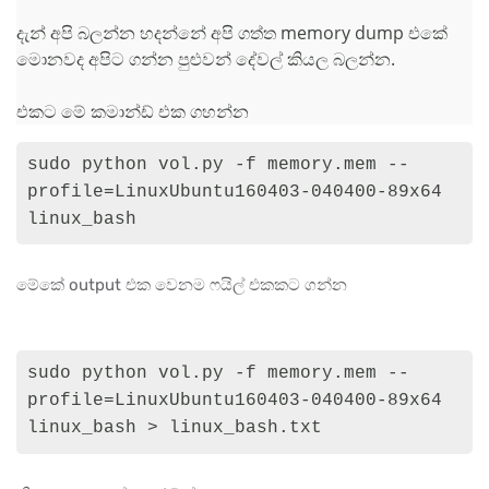
දැන් අපි බලන්න හදන්නේ අපි ගත්ත memory dump එකේ
මොනවද අපිට ගන්න පුළුවන් දේවල් කියල බලන්න.
එකට මේ කමාන්ඩ් එක ගහන්න
sudo python vol.py -f memory.mem --
profile=LinuxUbuntu160403-040400-89x64 
linux_bash
මේකේ output එක වෙනම ෆයිල් එකකට ගන්න
sudo python vol.py -f memory.mem --
profile=LinuxUbuntu160403-040400-89x64 
linux_bash > linux_bash.txt