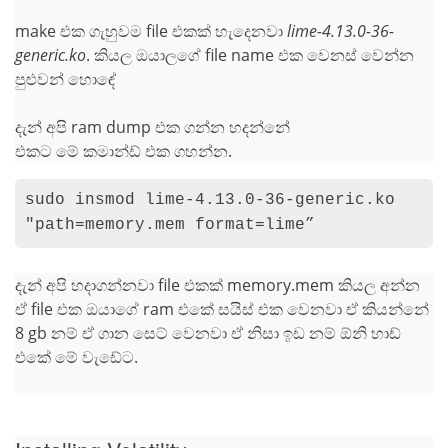
make එක ගැහුවම file එකක් හැදෙනවා
lime-4.13.0-36-
generic.ko
. කියල ඔයාලගේ file name එක වෙනස් වෙන්න
පුළුවන් හොඳේ
දැන් අපි ram dump එක ගන්න හදන්නේ
එකට මේ කමාන්ඩ් එක ගහන්න.
sudo insmod lime-4.13.0-36-generic.ko 
"path=memory.mem format=lime”
දැන් අපි හදාගන්නවා file එකක් memory.mem කියල අන්න
ඒ file එක ඔයාගේ ram එකේ සයිස් එක වෙනවා ඒ කියන්නේ
8 gb නම් ඒ ගාන සෙට් වෙනවා ඒ නිසා ඉඩ නම් ඕනි හාඩ්
එකේ මේ වැඩේට.