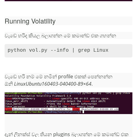
Running Volatility
වැඩේ හරිද කියල බලාගන්න මේ කමාන්ඩ් එක ගහන්න
python vol.py --info | grep Linux
වැඩේ හරි නම් මේ නමින් profile එකක් පෙන්නන්න
ඕනි
LinuxUbuntu160403-040400-89×64
.
දැන් ලිනක්ස් වල තියන plugins බලාගන්න මේ කමාන්ඩ් එක