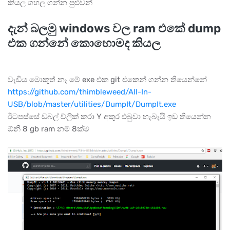
කියල ගහල ගන්න පුළුවන්
දැන් බලමු windows වල ram එකේ dump
එක ගන්නේ කොහොමද කියල
වැඩිය මොකුත් නෑ මේ exe එක git එකෙන් ගන්න තියෙන්නේ
https://github.com/thimbleweed/All-In-
USB/blob/master/utilities/DumpIt/DumpIt.exe
ඊටපස්සේ ඩබල් ච්ලික් කරා Y අකුර එබුවා හැබැයි ඉඩ තියෙන්න
ඕනි 8 gb ram නම් 8ක්ම