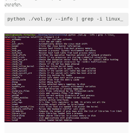
ගහන්න.
python ./vol.py --info | grep -i linux_