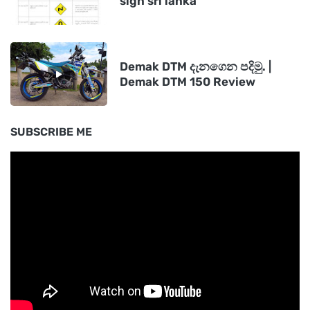
sign sri lanka
Demak DTM දැනගෙන පදිමු. |
Demak DTM 150 Review
SUBSCRIBE ME