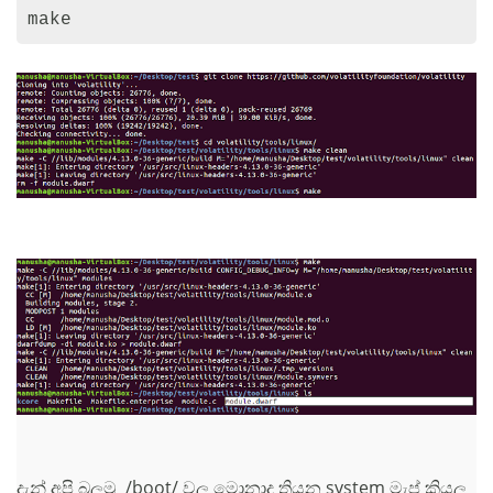
make
දැන් අපි බලමු /boot/ වල මොනාද තියන system මැප් කියල