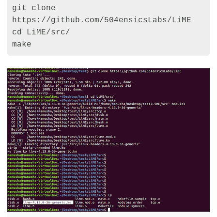
git clone 
https://github.com/504ensicsLabs/LiME

cd LiME/src/

make