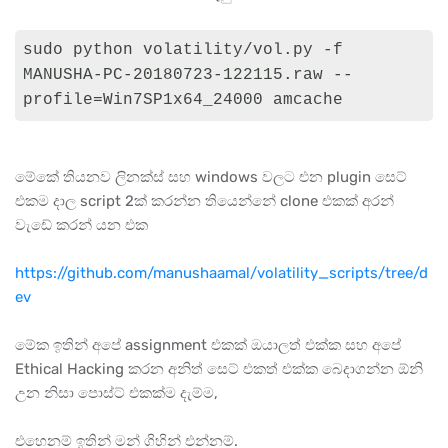
sudo python volatility/vol.py -f 
MANUSHA-PC-20180723-122115.raw --
profile=Win7SP1x64_24000 amcache 
මේකේ තියනව ලිනක්ස් සහ windows වලට එන plugin සෙට්
එකම දාල script 2ක් කරන්න තියෙන්නේ clone එකක් අරන්
වැඩේ කරන් යන එක
https://github.com/manushaamal/volatility_scripts/tree/d
ev
මේක ඉතින් අපේ assignment එකක් ඔයාලත් එක්ක සහ අපේ
Ethical Hacking කරන අනිත් සෙට් එකත් එක්ක බෙදාගන්න ඕනි
උන නිසා පොස්ට් එකක්ම දැම්ම,
එහෙනම් ඉතින් මන් ගිහින් එන්නම්.