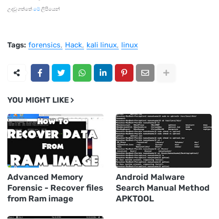
උදවු ගත්තේ
මේ
ලිපියෙන්
Tags:
forensics
Hack
kali linux
linux
YOU MIGHT LIKE
Advanced Memory
Android Malware
Forensic - Recover files
Search Manual Method
from Ram image
APKTOOL