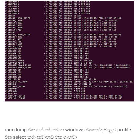
ram dump එක ගත්තේ මොන windows එකෙන්ද බැලුව profile
එක select කරා කමාන්ඩ් එක ගැහුවා