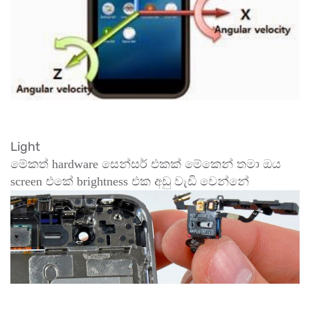
Light
මේකත් hardware සෙන්සර් එකක් මේකෙන් තමා ඔය
screen එකේ brightness එක අඩු වැඩි වෙන්නේ