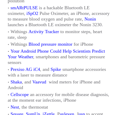
pollution
smARtPULSE
is a hackable Bluetooth LE
oximeter,
iSpO2
Pulse Oximeter, an iPhone, accessory
to measure blood oxygen and pulse rate,
Nonin
launches a Bluetooth LE oximeter the Nonin 3230.
Withings
Activity Tracker
to monitor steps, heart
rate, sleep
Withings
Blood pressure monitor
for iPhone
Your Android Phone Could Help Scientists Predict
Your Weather
, smartphones and barometric pressure
sensors
Prexiso AG iC4
, and
Spike
smartphone accessories
with a laser to measure distance
Shaka
, and
Vaavud
wind meters for iPhone and
Android
Cellscope
an accessory for mobile disease diagnosis,
at the moment ear infections, iPhone
Nest
, the thermostat
Square
,
SumUp
,
iZettle
, P
ayleven
, J
usp
to accept