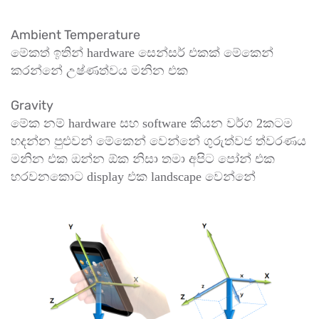
Ambient Temperature
මේකත් ඉතින් hardware සෙන්සර් එකක් මේකෙන්
කරන්නේ උෂ්ණත්වය මනින එක
Gravity
මේක නම් hardware සහ software කියන වර්ග 2කටම
හදන්න පුළුවන් මේකෙන් වෙන්නේ ගුරුත්වජ ත්වරණය
මනින එක ඔන්න ඕක නිසා තමා අපිට පෝන් එක
හරවනකොට display එක landscape වෙන්නේ