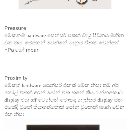
Pressure
මේකනම් hardware සෙන්සර් එකක් වායු පීඩනය මනින
එක තමා මේකෙන් වෙන්නේ මැනුම් ඒකක වෙන්නේ
hPa
mbar
හෝ
Proximity
මේකත් hardware සෙන්සර් එකක් මේක නිසා තම අපි
කෝල් එකක් අරන් පෝන් එක කනේ තියාගන්නකොට
display එක off වෙන්නේ මොකද නැත්තම් display ඕන
එකේදී මුනේ තියාගත්තොත් පෝන් මුනෙන් touch වෙන
එක නිසා