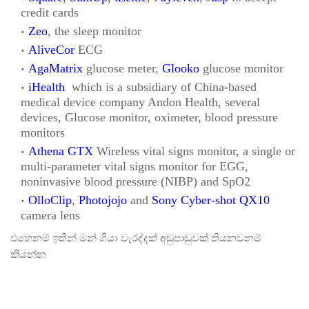
credit cards
Zeo
, the sleep monitor
AliveCor
ECG
AgaMatrix
glucose meter,
Glooko
glucose monitor
iHealth
which is a subsidiary of China-based
medical device company Andon Health, several
devices, Glucose monitor, oximeter, blood pressure
monitors
Athena GTX
Wireless vital signs monitor, a single or
multi-parameter vital signs monitor for EGG,
noninvasive blood pressure (NIBP) and SpO2
OlloClip
,
Photojojo
and
Sony Cyber-shot QX10
camera lens
එහෙනම් ඉතින් මන් ගියා වැරද්දක් අඩුපාඩුවක් තියනවනම්
කියන්න