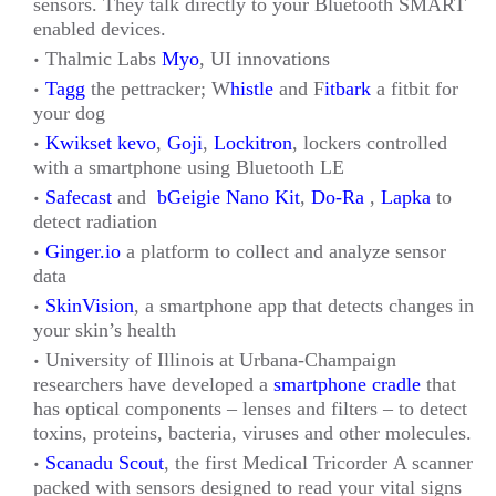
sensors. They talk directly to your Bluetooth SMART
enabled devices.
Thalmic Labs
Myo
, UI innovations
Tagg
the pettracker; W
histle
and F
itbark
a fitbit for
your dog
Kwikset kevo
,
Goji
,
Lockitron
, lockers controlled
with a smartphone using Bluetooth LE
Safecast
and
bGeigie Nano Kit
,
Do-Ra
,
Lapka
to
detect radiation
Ginger.io
a platform to collect and analyze sensor
data
SkinVision
, a smartphone app that detects changes in
your skin’s health
University of Illinois at Urbana-Champaign
researchers have developed a
smartphone cradle
that
has optical components – lenses and filters – to detect
toxins, proteins, bacteria, viruses and other molecules.
Scanadu Scout
, the first Medical Tricorder A scanner
packed with sensors designed to read your vital signs