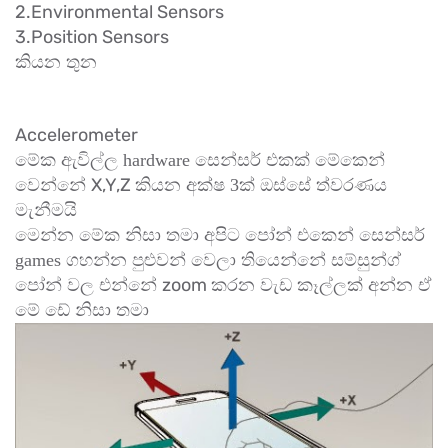
2.Environmental Sensors
3.Position Sensors
කියන තුන
Accelerometer
මේක ඇවිල්ල hardware සෙන්සර් එකක් මේකෙන්
X,Y,Z
වෙන්නේ
කියන අක්ෂ 3ක් ඔස්සේ ත්වරණය
මැනීමයි
මෙන්න මේක නිසා තමා අපිට පෝන් එකෙන් සෙන්සර්
games ගහන්න පුළුවන් වෙලා තියෙන්නේ සම්සුන්ග්
zoom
පෝන් වල එන්නේ
කරන වැඩ කෑල්ලක් අන්න ඒ
මේ ඩේ නිසා තමා