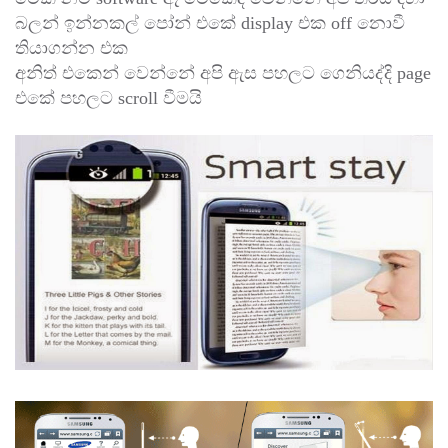
බලන් ඉන්නකල් පෝන් එකේ display එක off නොවී
තියාගන්න එක
අනිත් එකෙන් වෙන්නේ අපි ඇස පහලට ගෙනියද්දි page
එකේ පහලට scroll වීමයි