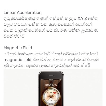
Linear Acceleration
X,Y,Z
ගුරුත්වාකර්ෂණය ගණන් ගන්නේ නැතුව
අක්ශ
වලට තවරන මනින එක තමා මේකෙන් වෙන්නේ
මේක වැදගත් වෙන්නේ ඔය ත්වරණ මනින උපකරණ
වගේ ඒවාට
Magnetic Field
මේකත් hardware සෙන්සර් එකක් මේකෙන් වෙන්නේ
magnetic field
එක මනින එක ඔය මැප් එකේ එහෙම
අපි හැරෙන හැරෙන අතට හැරෙන්නේ මේ නිසයි