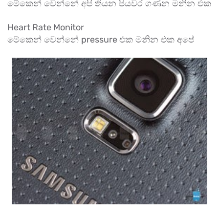
මේකෙන් වෙන්නේ අපි තියන පියවර ගණන මනින එක
Heart Rate Monitor
pressure
මේකෙන් වෙන්නේ
එක මනින එක අපේ