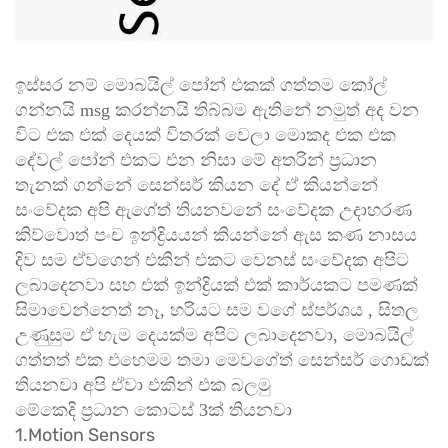
ඉස්සර නම් මොබයිල් පෝන් එකක් ගත්තම කෝල්
ගන්නයි msg කරන්නයි තිබ්බම ඇතිනේ නමුත් අද වන
විට එක එක් දෙයක් විතරක් වෙලා මොකද එක එක
දේවල් පෝන් එකට එන නිසා මේ අතරින් ප්‍රධාන
තැනක් ගන්නේ සෙන්සර් කියන දේ ඒ කියන්නේ
සංවේදක අපි ඇගේත් තියනවනේ සංවේදක උදාහරණ
කිව්වොත් පංච ඉන්ද්‍රියයන් කියන්නේ ඇස කණ නාසය
දිව සම ඒවගෙන් එකින් එකට වෙනස් සංවේදක අපිට
ලබාදෙනවා සහ එක් ඉන්ද්‍රියක් එක් කාර්යකට පමණක්
සිමාවෙන්නෙත් නෑ, හරියට සම වගේ ස්පර්ශය , සිතල
උණුසුම ඒ හැම දෙයක්ම අපිට ලබාදෙනවා, මොබයිල්
ගත්තත් එක එහෙමම තමා මෙවගේත් සෙන්සර් ගොඩක්
තියනවා අපි ඒවා එකින් එක බලමු
මේකෙදි ප්‍රධාන කොටස් 3ක් තියනවා
1.Motion Sensors