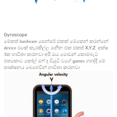
Gyroscope
මේකත් hardware සෙන්සර් එකක් මේකෙන් කරන්නේ
X,Y,Z
device එකේ කැරකිල්ල මනින එක එකත්
අක්ෂ
3ක භාවිතා කරනවා අපි ඔය මොඩන් කොම්බැට්
එතකොට කෝල් ඔෆ් ද ඩියුටි වගේ games ගහද්දි මේ
තාක්ෂනය බෙහෙවින් භාවිතා කරනවා