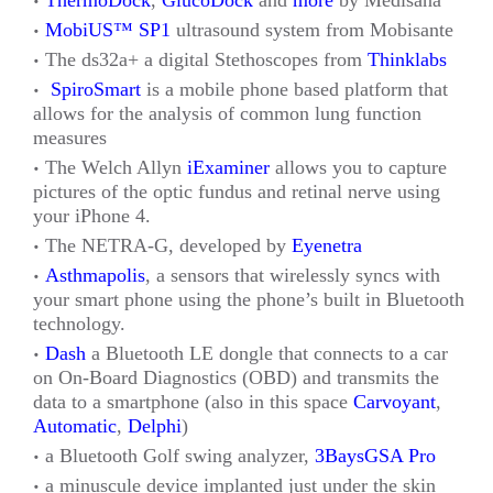
ThermoDock
,
GlucoDock
and
more
by Medisana
MobiUS™ SP1
ultrasound system from Mobisante
The ds32a+ a digital Stethoscopes from
Thinklabs
SpiroSmart
is a mobile phone based platform that
allows for the analysis of common lung function
measures
The Welch Allyn
iExaminer
allows you to capture
pictures of the optic fundus and retinal nerve using
your iPhone 4.
The NETRA-G, developed by
Eyenetra
Asthmapolis
, a sensors that wirelessly syncs with
your smart phone using the phone’s built in Bluetooth
technology.
Dash
a Bluetooth LE dongle that connects to a car
on On-Board Diagnostics (OBD) and transmits the
data to a smartphone (also in this space
Carvoyant
,
Automatic
,
Delphi
)
a Bluetooth Golf swing analyzer,
3BaysGSA Pro
a minuscule device implanted just under the skin