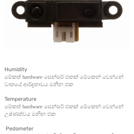
Humidity
මේකත් hardware සෙන්සර් එකක් මේකෙන් වෙන්නේ
වාතයේ ආර්ද්‍රතාවය මනින එක
Temperature
මේකත් hardware සෙන්සර් එකක් මේකෙන් වෙන්නේ
උෂ්ණත්වය මනින එක
Pedometer