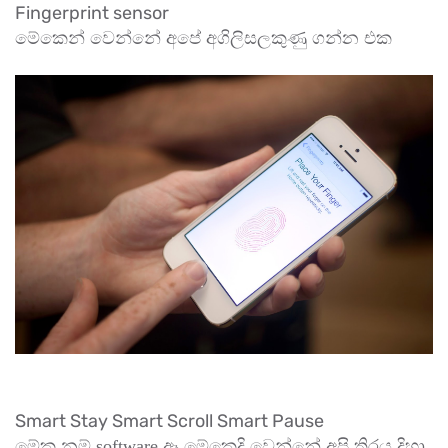
Fingerprint sensor
මේකෙන් වෙන්නේ අපේ අගිලිසලකුණු ගන්න එක
Smart Stay Smart Scroll Smart Pause
මේක නම් software ඈ මේකෙදි වෙන්නේ අපි තිරය දිහා