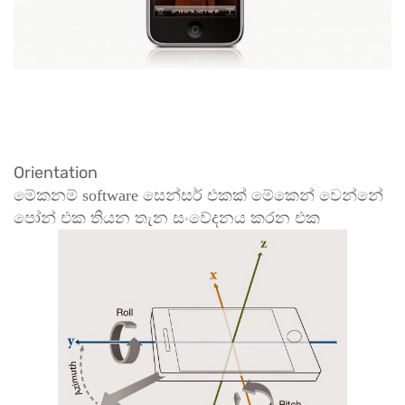
Orientation
මේකනම් software සෙන්සර් එකක් මේකෙන් වෙන්නේ
පෝන් එක තියන තැන සංවේදනය කරන එක