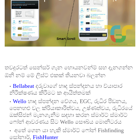
තවදුරටත් සෙන්සර් ගැන හොයනවන්ම් සහ දැනගන්න
ඕනි නම් මේ ලිස්ට් එකක් තියනවා බලන්න
Bellabeat
දරුවාගේ හෘද ස්පන්දනය හා ව්යාපාර
නිරීක්ෂණය කිරීමට ක ආයිත්තමක්
Wello
හෘද ස්පන්දන වේගය
, EGC,
රුධිර පීඩනය
,
පෙනහළු වල ක්රියාකාරීත්වය
,
උෂ්ණත්වය
,
රුධිරයේ
ඔක්සිජන් මැනගැනීම සඳහා කරන ස්මාර්ට් ස්මාර්ට්
ෆෝන් ආවරණය සිට
Wello
සෞඛ්ය මොනිටරය
අතේ ගෙන යා හැකි ස්මාර්ට් ෆෝන්
Fishfinding
සෝනාර්
,
FishHunter