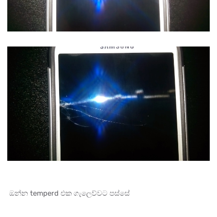
ඔන්‍න‍ temperd එක ගැලෙව්වට පස්සේ