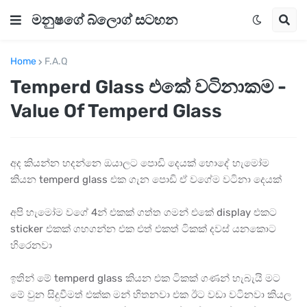
මනුෂගේ බ්ලොග් සටහන
Home
F.A.Q
Temperd Glass එකේ වටිනාකම -
Value Of Temperd Glass
අද කියන්න හදන්නෙ ඔයාලට පොඩි දෙයක් හොදේ හැමෝම
කියන temperd glass එක ගැන පොඩි ඒ වගේම වටිනා දෙයක්
අපි හැමෝම වගේ 4න් එකක් ගත්ත ගමන් එකේ display එකට
sticker එකක් ගහගන්න එක එත් එකත් ටිකක් දවස් යනකොට
හිරෙනවා
ඉතින් මේ temperd glass කියන එක ටිකක් ගණන් හැබැයි මට
මේ වුන සිදුවීමත් එක්ක මන් හිතනවා එක ඊට වඩා වටිනවා කියල