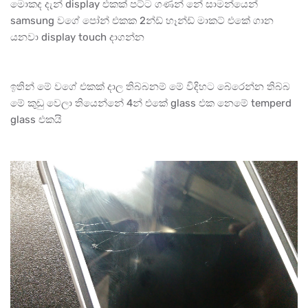
මොකද දැන් display එකක් පට්ට ගණන් නේ සාමන්යෙන්
samsung වගේ පෝන් එකක 2න්ඩ් හෑන්ඩ් මාකට් එකේ ගාන
යනවා display touch දාගන්න
ඉතින් මේ වගේ එකක් දාල තිබ්බනම් මේ විදිහට බේරෙන්න තිබ්බ
මේ කුඩු වෙලා තියෙන්නේ 4න් එකේ glass එක නෙමේ temperd
glass එකයි