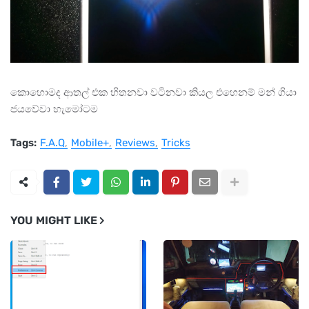
කොහොමද ආතල් එක හිතනවා වටිනවා කියල එහෙනම් මන් ගියා
ජයවේවා හැමෝටම
Tags:
F.A.Q
Mobile+
Reviews
Tricks
YOU MIGHT LIKE