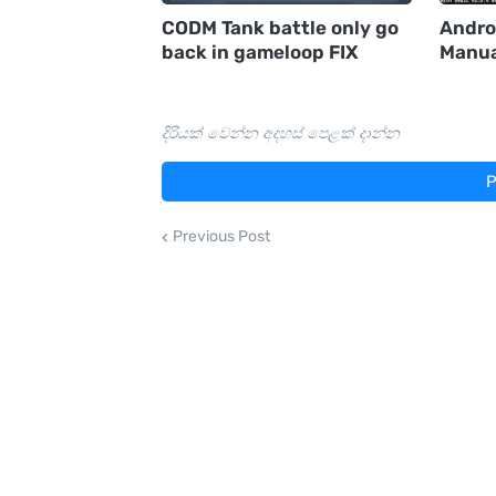
CODM Tank battle only go
Andro
back in gameloop FIX
Manua
දිරියක් වෙන්න අදහස් පෙළක් දාන්න
P
Previous Post