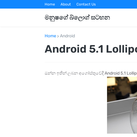
Home
About
Contact Us
මනුෂගේ බ්ලොග් සටහන
Home
Android
Android 5.1 Lolli
ඔන්න ඉතින් ලබන අගෝස්තුවේදී Android 5.1 Lol