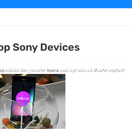
pop Sony Devices
lipop අප්ඩේට් එක ලබාගන්න Xperia සෙට් ගැන තමා මේ කියන්න හදන්නේ