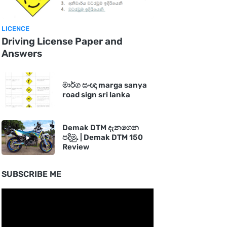
LICENCE
Driving License Paper and
Answers
මාර්ග සංඥා marga sanya
road sign sri lanka
Demak DTM දැනගෙන
පදිමු. | Demak DTM 150
Review
SUBSCRIBE ME