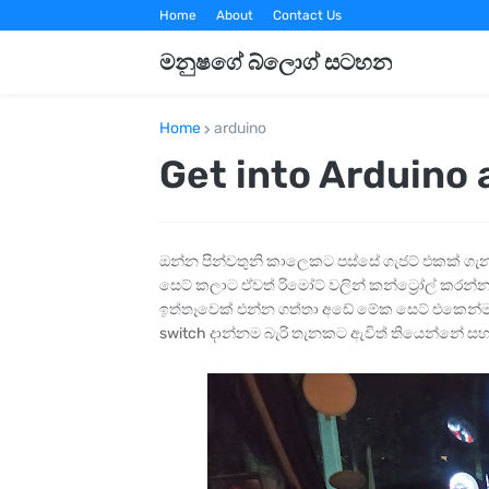
Home
About
Contact Us
මනුෂගේ බ්ලොග් සටහන
Home
arduino
Get into Arduino 
ඔන්න පින්වතුනි කාලෙකට පස්සේ ගැජට් එකක් ග
සෙට් කලාට ඒවත් රිමෝට් වලින් කන්ට්‍රෝල් කරන්න
ඉත්තෑවෙක් එන්න ගත්තා අඩේ මේක සෙට් එකෙන්ම 
switch දාන්නම බැරි තැනකට ඇවිත් තියෙන්නේ