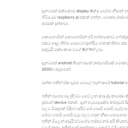
දැනටමත් ඔක්කොම display 4ක්ම වෙච්ච නිසාත්
හිටියෙම raspberry pi එකක් ගන්න. මොකද රාස්බෙ
තරමක් දන්නවා.
කොහොමින් කොහොමින් හරි ඉන්නකොට ෆේස්බුක් 
එකට හදල තිබ්බ පොටෝ තුන්සිය ගානක් තිබ්බ එක
සතුටුයි ඔක්කොම වගේ 8න් 9න් උඩ.
දැනටමත් android තියන එකේ රාස්බෙරියක් මොකට කි
2000ට අඩුවෙන්.
ඔන්න ඉතින් ඒක දැම්ම වෙලේ ඉදන් කරේ tutorial
ඉතින් එහෙම බලද්දී මට සෙට් උන කරුණු කාරණා 
පුළුවන් device එකක්. දැන් හැමදෙයක්ම කම්පුටර් ජි
වලට විසදුමක් විදිහට අපිට මේ පොඩි පොඩි ගැජට් 
මේවා පොඩි පොඩි වැඩ වලට හදන නිසා බොහොම පොඩ
ඉතින් මිලෙන් අඩුයි ඒ වගේම ඉස්සර නම් අපි කියන
වගේ කතා. ඉතින් දැන් තාක්ෂනය කොච්චර දියුණුද 