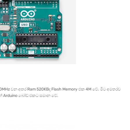
40MHz වන අතර Ram 520KBද Flash Memory එක 4M වේ. මීට අමතරව
යෙන් Arduino බෝඩ් එකට සමාන වේ.