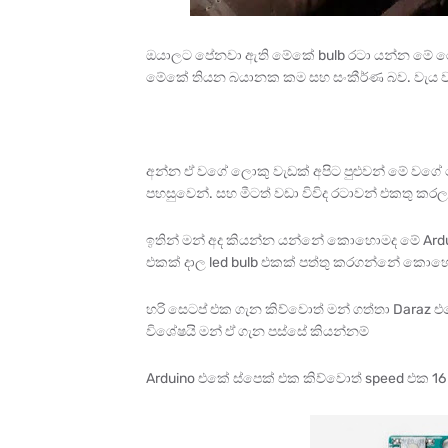
ඔයාලට පේනවා ඇති මේකේ bulb රටා යන්න මේ ර
මේකේ තියන බයානක කම සහ සංකීර්ණ බව. වැය වන ම
අන්න ඒ වගේ ලොකු වැඩක් අපිට පුළුවන් මේ වගේ
පහසුවෙන්. සහ මීටත් වඩා විවිද රටාවන් එකතු කරල
ඉතින් මන් අද කියන්න යන්නේ කොහොමද මේ Ardu
එකක් දාල led bulb එකක් පත්තු කරගන්නේ කොහ
හරි සෙටප් එක ගැන කිව්වොත් මන් ගත්තා Daraz 
විශේෂයි මන් ඒ ගැන පස්සේ කියන්නම්
Arduino එකේ ස්පෙක් එක කිව්වොත් speed එක 1