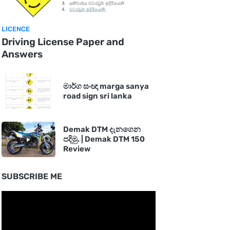
LICENCE
Driving License Paper and
Answers
මාර්ග සංඥා marga sanya
road sign sri lanka
Demak DTM දැනගෙන
පදිමු. | Demak DTM 150
Review
SUBSCRIBE ME