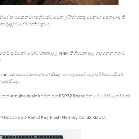
ෝදේ කැරකෙනවා කන්ටක්ට් වෙන ලයින් පත්තු වෙනවා පේනවා ඇති
ුදල් වගේම මිනිස් ශ්‍රමය.
 පොඩි ආඩිනෝ බෝඩ් එකක් දාල relay කිහිපයක් දාල හදාගන්න ඉතාම
ා.
ino එක සෙටප් කරගන්නේ කියල සහ පලවෙනි වැඩේ විදිහට ටයිමර්
ොමද කියල.
එකෙන් Arduino basic kit එක සහ ESP32 Board එක මේ බෝඩ් පොඩ්ඩක්
6 MHz වන අතර Ram 2 KBද Flash Memory එක 32 KB වේ.