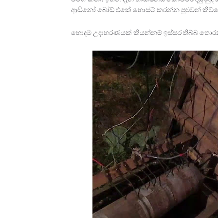
ආඩිනෝ බෝඩ් එකේ හොස්ට් කරන්න පුළුවන් කිව්
හොදම උදාහරණයක් කියන්නම් ඉස්සර තිබ්බ තොර