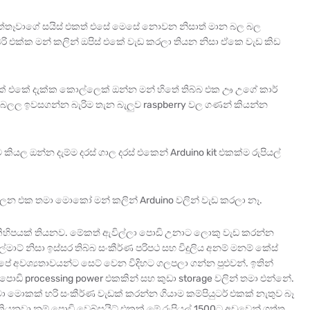
 ඉත්තෑවාගේ සයිස් එකත් එසේ මෙසේ නොවන නිසාත් මාන බල බල
රි එක්ක මන් කලින් ඔපිස් එකේ වැඩ කරලා තියන නිසා ඒකෙ වැඩ කිඩ
එකේ දැක්ක කොල්ලෙක් ඔන්න මන් හිතේ තිබ්බ එක ඌ උගේ කාර්
 බලල ඉවසගන්න බැරිම තැන බැලුව raspberry වල ගණන් කියන්න
යල ඔන්න දැම්ම දරස් ගාල දරස් එකෙන් Arduino kit එකක්ම රුපියල්
 බලන එක තමා මොකෝ මන් කලින් Arduino වලින් වැඩ කරලා නෑ.
කිහිපයක් තියනව. මේකත් ඇවිල්ලා පොඩි උනාට ලොකු වැඩ කරන්න
ල්මාට් නිසා ඉස්සර තිබ්බ සංකීර්ණ පරිපථ සහ විදුලිය අනම් මනම් කේස්
අපේ අවශ්‍යතාවයන්ට සෙට් වෙන විදිහට ගලපලා ගන්න පුළුවන්. ඉතින්
ි processing power එකකින් සහ කුඩා storage වලින් තමා එන්නේ.
වා මොකක් හරි සංකීර්ණ වැඩක් කරන්න ගියාම කම්පියුටර් එකක් නැතුව බෑ
කියනවා නම් පොඩි වෙබ්සයිට් එකක් මේ රුපියල් 1500ට අඩුවෙන් ගත්ත