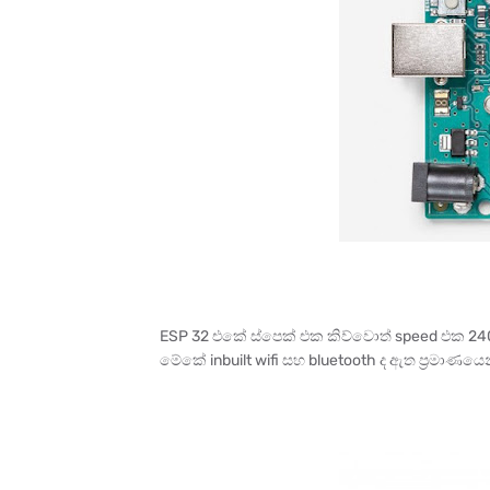
ESP 32 එකේ ස්පෙක් එක කිව්වොත් speed එක 2
මේකේ inbuilt wifi සහ bluetooth ද ඇත ප්‍රමාණ