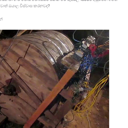
වොත් ඔයාල විස්වාස කරනවද?
න්