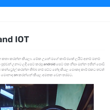
and IOT
ැන කතා කරන්න කියලා. මේක උනේ මගේ කාර් එකේ ලයිට් අනම් මනම්
 පුළුවන් උනාට ලදී සෙට් කරපු android සෙට් එක නිසා ඔන්න ඉතින් පොඩි
කන්ට්‍රෝල් කරන්න තිබ්බ නම් පට්ට නේද කියල මොකද කාර් එකට තවත්
 සහ මොනාද on කරන්නේ කියල අමතක වෙන තරමට.