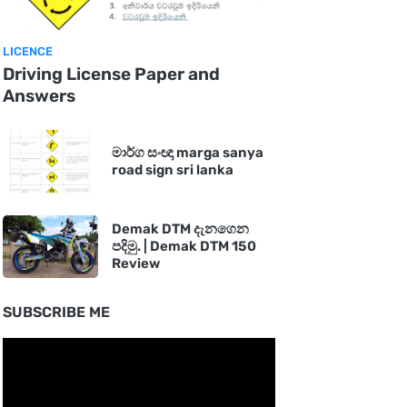
LICENCE
Driving License Paper and
Answers
මාර්ග සංඥා marga sanya
road sign sri lanka
Demak DTM දැනගෙන
පදිමු. | Demak DTM 150
Review
SUBSCRIBE ME