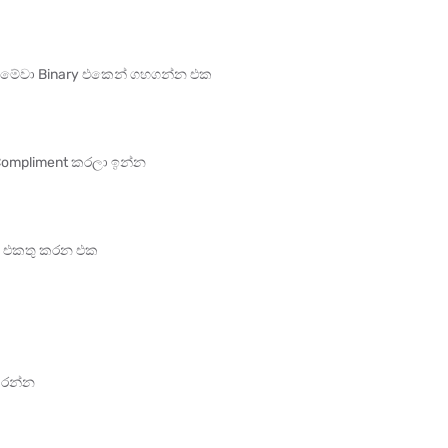
 මේවා Binary එකෙන් ගහගන්න එක
 Compliment කරලා ඉන්න
් එකතු කරන එක
කරන්න