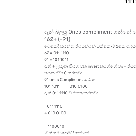
දැන් බලමු Ones compliment ගන්න
162+ (-91)
මේකෙදි කරන්න තියෙන්නේ ඔක්කොම 2කෙ පාදය
62 = 011 1110
91 = 101 1011
දැන් + ලකුණ තියන එක invert කරන්නේ නෑ - තිය
තියන ඒවා 0 කරනවා
91 ones Compliment කරාම
101 1011 = 010 0100
දැන් 011 1110 ට එකතු කරනවා
011 1110
+ 010 0100
--------------
1100010
ඔන්න ඔහොමයි ගන්නේ