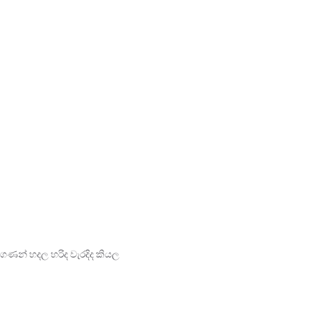
ගණන් හදල හරිද වැරදිද කියල