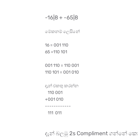
-16|8 + -65|8
මේකනම් ලෙසිනේ
16 = 001 110
65 =110 101
001 110 = 110 001
110 101 = 001 010
දැන් එකතු කරන්න
110 001
+001 010
------------
111 011
දැන් බලමු 2s Compliment ගන්නේ 