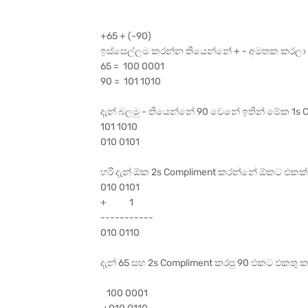
+65 + (-90)
ඉස්සෙල්ලම කරන්න තියෙන්නේ + - අමතක කරලා
65 = 100 0001
90 = 101 1010
දැන් බලමු - තියෙන්නේ 90 වෙනේ ඉතින් මේක 1s
101 1010
010 0101
හරි දැන් ඕක 2s Compliment කරන්නේ ඕකට එකක
010 0101
+ 1
-----------
010 0110
දැන් 65 සහ 2s Compliment කරපු 90 එකට එකතු 
100 0001