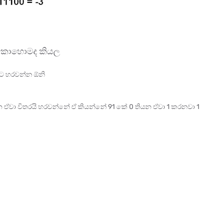
ේ කොහොමද කියල
ට හරවන්න ඕනි
න ඒවා විතරයි හරවන්නේ ඒ කියන්නේ 91 කේ 0 තියන ඒවා 1 කරනවා 1