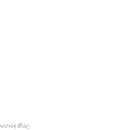
කොහොමද කියල