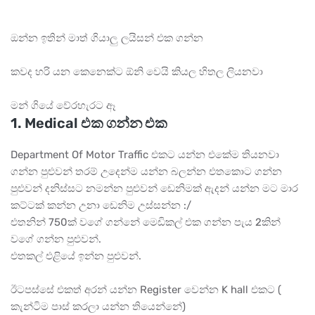
ඔන්න ඉතින් මාත් ගියාලු ලයිසන් එක ගන්න
කවද හරි යන කෙනෙක්ට ඕනි වෙයි කියල හිතල ලියනවා
මන් ගියේ වේරහැරට ඈ
1. Medical එක ගන්න එක
Department Of Motor Traffic එකට යන්න එකේම තියනවා
ගන්න පුළුවන් තරම් උදෙන්ම යන්න බලන්න එතකොට ගන්න
පුළුවන් දනිස්සට නමන්න පුළුවන් ඩෙනිමක් ඇදන් යන්න මට මාර
කට්ටක් කන්න උනා ඩෙනිම උස්සන්න :/
එතනින් 750ක් වගේ ගන්නේ මෙඩිකල් එක ගන්න පැය 2කින්
වගේ ගන්න පුළුවන්.
එතකල් එළියේ ඉන්න පුළුවන්.
ඊටපස්සේ එකත් අරන් යන්න Register වෙන්න K hall එකට (
කැන්ටිම පාස් කරලා යන්න තියෙන්නේ)