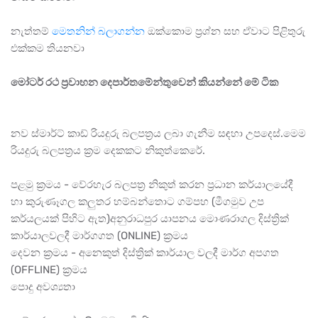
නැත්තම්
මෙතනින් බලාගන්න
ඔක්කොම ප්‍රශ්න සහ ඒවාට පිළිතුරු
එක්කම තියනවා
මෝටර් රථ ප්‍රවාහන දෙපාර්තමේන්තුවෙන් කියන්නේ මේ ටික
නව ස්මාර්ට් කාඩ් රියදුරු බලපත්‍රය ලබා ගැනීම සඳහා උපදෙස්.මෙම
රියදුරු බලපත්‍රය ක්‍රම දෙකකට නිකුත්කෙරේ.
පළමු ක්‍රමය - වේරහැර බලපත්‍ර නිකුත් කරන ප්‍රධාන කර්යාලයේදී
හා කුරුණෑගල කලුතර හම්බන්‍‍තොට ගම්පහ (මීගමුව උප
කර්යලයක් පිහිට ඇත)අනුරාධපුර යාපනය මොණරාගල දිස්ත්‍රික්
කාර්යාලවලදී මාර්ගගත (ONLINE) ක්‍රමය
දෙවන ක්‍රමය - අනෙකුත් දිස්ත්‍රික් කාර්යාල වලදී මාර්ග අපගත
(OFFLINE) ක්‍රමය
පොදු අවශ්‍යතා