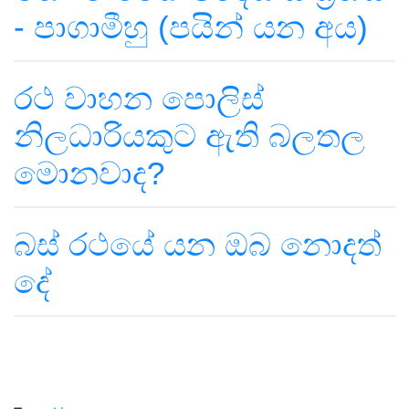
- පාගාමීහු (පයින් යන අය)
රථ වාහන පොලිස්
නිලධාරියකුට ඇති බලතල
මොනවාද?
බස් රථයේ යන ඔබ නොදත්
දේ