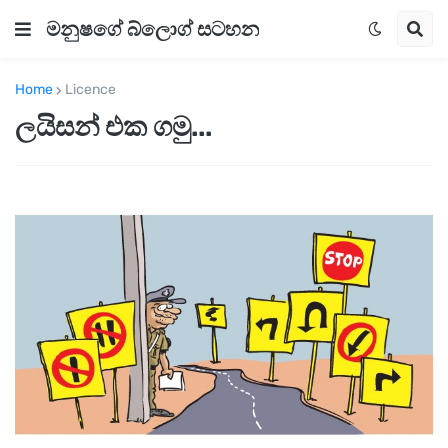
මනුෂගේ බ්ලොග් සටහන
Home
Licence
ලයිසන් එක ගමු...