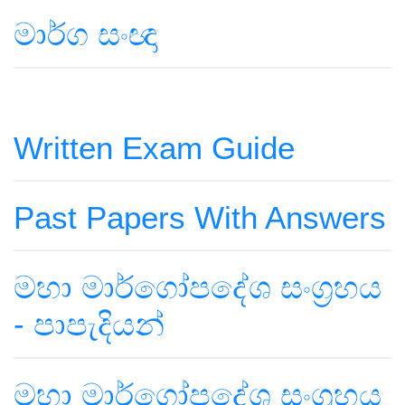
මාර්ග සංඥා
Written Exam Guide
Past Papers With Answers
මහා මාර්ගෝපදේශ සංග්‍රහය
- පාපැදියන්
මහා මාර්ගෝපදේශ සංග්‍රහය