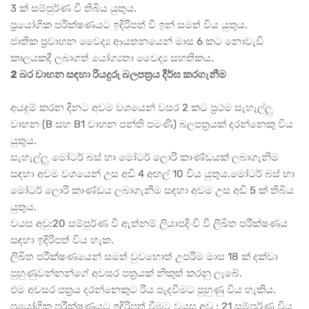
3 ක් සම්පුර්ණ වී තිබිය යුතුය.
ප්‍රයෝගික පරීක්ෂණයට ඉදිරිපත් වී ඉන් සමත් විය යුතුය.
ජාතික ප්‍රවාහන වෛද්‍ය ආයතනයෙන් මාස 6 කට නොවැඩි
කාලයකදී ලබාගත් යෝග්‍යතා වෛද්‍ය සහතිකය.
2 බර වාහන සඳහා රියදුරු බලපත්‍රය දීර්ඝ කරගැනීම
අයදුම් කරන දිනට ‍අවම වශයෙන් වසර 2 කට ප්‍රථම සැහැල්ලු
වාහන (B සහ B1 වාහන පන්ති පමණි) බලපත්‍රයක් දරන්නෙකු විය
යුතුය.
සැහැල්ලු මෝටර් බස් හා මෝටර් ලොරි කාණ්ඩයක් ලබාගැනිම
සඳහා අවම වශයෙන් උස අඩි 4 අඟල් 10 විය යුතුය.මෝටර් බස් හා
මෝටර් ලොරි කාණ්ඩය ලබාගැනීම සඳහා අවම උස අඩි 5 ක් තිබිය
යුතුය.
වයස අවු:20 සම්පුර්ණ වී ඇත්නම් ලියාපදිංචි වී ලිඛිත පරීක්ෂණය
සඳහා ඉදිරිපත් විය හැක.
ලිඛිත පරීක්ෂණයෙන් සමත් වුවහොත් උපරිම මාස 18 ක් දක්වා
පුහුණුවන්නන්ගේ අවසර පත්‍රයක් නිකුත් කරනු ලැබේ.
එම අවසර පත්‍රය දරන්නෙකුට රිය පැදවීමට පුහුණු විය හැකිය.
ප්‍රයෝගික පරීක්ෂණයට ඉදිරිපත් වීමට වයස අවු : 21 සම්පුර්ණ විය