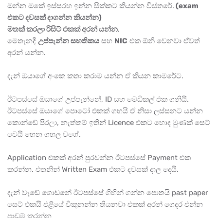
ඔන්න ඔකේ ඉස්සරහ ඉන්න සික්කට කියන්න විස්තරේ.
(exam
එකට දවසක් දාගන්න කියන්න)
මතක් කරලා රිසිට් එකක් අරන් යන්න
.
මෙතැනදී
උප්පැන්න සහතිකය
සහ
NIC
එක ඕනි වෙනවා ඒවත්
අරන් යන්න.
දැන් ඔයාගේ අංකෙ කතා කරාම යන්න ඒ කියන කාමරේට.
ඊටපස්සේ ඔයාගේ උප්පැන්නේ, ID සහ මෙඩිකල් එක ගනියි.
ඊටපස්සේ ඔයාගේ පොටෝ එකක් ගහයි ඒ නිසා ලස්සනට යන්න
කොන්ඩේ පීරලා, නැත්තම් ඉතින් Licence එකට හොද මුණක් සෙට්
වෙයි හෙන ගහල වගේ.
Application එකක් අරන් පුරවන්න ඊටපස්සේ Payment එක
කරන්න. එතනින් Written Exam එකට දවසක් දාල දෙයි.
දැන් වැඩේ ගොඩනේ ඊටපස්සේ ගිහින් ගන්න පොතයි past paper
සෙට් එකයි එළියේ විකුනන්න තියනවා එකක් අරන් ගෙදර එන්න
පාඩම් කරන්න