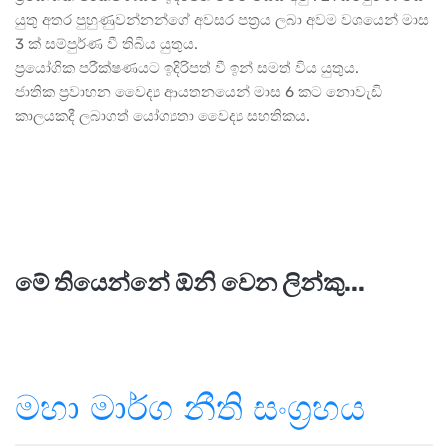
යුතු අතර පුහුණුවන්නන්ගේ අවසර පත්‍රය ලබා අවම වශයෙන් මාස
3 ක් සම්පුර්ණ වී තිබිය යුතුය.
ප්‍රයෝගික පරීක්ෂණයට ඉදිරිපත් වී ඉන් සමත් විය යුතුය.
ජාතික ප්‍රවාහන වෛද්‍ය ආයතනයෙන් මාස 6 කට නොවැඩි
කාලයකදී ලබාගත් යෝග්‍යතා වෛද්‍ය සහතිකය.
මේ තියෙන්නේ ඕනි වෙන ලින්කු...
මහා මාර්ග නීති සංග්‍රහය