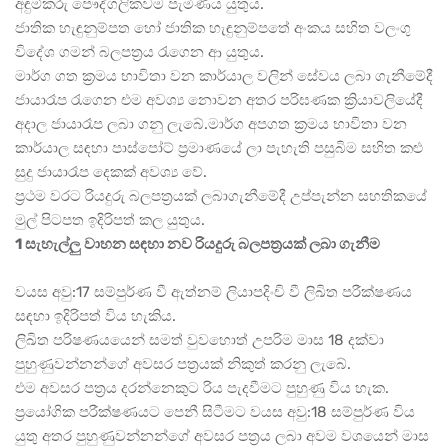
අඳුම්කරු පෞද්ගලිකවම පැමිණිය යුතුය.
ජාතික හැඳුනුම්පත හෝ ජාතික හැඳුනුම්පතේ අංකය සහිත වලංගු
විදේශ ගමන් බලපත්‍රය රැගෙන ආ යුතුය.
මාර්ග ගත ක්‍රමය භාවිතා වන කාර්යාල වලින් සේවය ලබා ගැනීමේදී
ජායාරෑප රැගෙන එම අවශ්‍ය නොවන අතර පරිඝණක ක්‍රියාවලියේදී
අදාල ජායාරෑප ලබා ගනු ලැබේ.මාර්ග අපගත ක්‍රමය භාවිතා වන
කාර්යාල සඳහා පාස්පෝට් ප්‍රමාණයේ ලා පැහැති පසුබිම සහිත කළු
සුදු ජායාරෑප දෙකක් අවශ්‍ය වේ.
ප්‍රථම වරට රියදුරු බලපත්‍රයක් ලබාගැනීමේදී උප්පැන්න සහතිකයේ
මුල් පිටපත ඉදිරිපත් කල යුතුය.
1 සැහැල්ලු වාහන සඳහා නව රියදුරු බලපත්‍රයක් ලබා ගැනීම
වයස අවු:17 සම්පුර්ණ වී ඇත්නම් ලියාපදිංචි වී ලිඛිත පරීක්ෂණය
සඳහා ඉදිරිපත් විය හැකිය.
ලිඛිත පරිෂණයයෙන් සමත් වුවහොත් උපරිම මාස 18 දක්වා
පුහුණුවන්නන්ගේ අවසර පත්‍රයක් නිකුත් කරනු ලැබේ.
එම අවසර පත්‍රය දරන්නෙකුට රිය පැදවීමට පුහුණු විය හැක.
ප්‍රයෝගික පරීක්ෂණයට පෙනී සිටීමට වයස අවු:18 සම්පුර්ණ විය
යුතු අතර පුහුණුවන්නන්ගේ අවසර පත්‍රය ලබා අවම වශයෙන් මාස