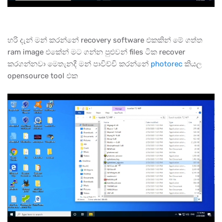
හරි දැන් මන් කරන්නේ recovery software එකකින් මේ ගත්ත
ram image එකේන් මට ගන්න පුළුවන් files ටික recover
කරගන්නවා මෙතැනදී මන් පාවිච්චි කරන්නේ
photorec
කියල
opensource tool එක