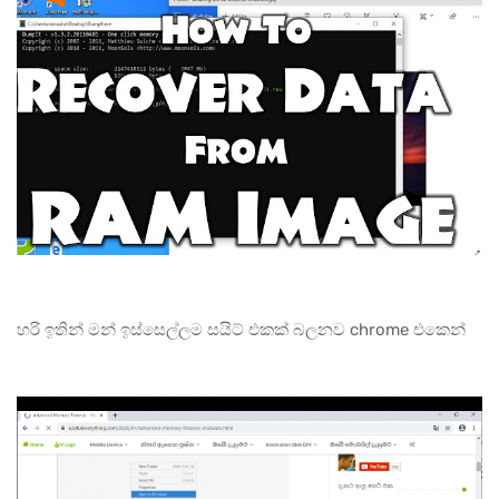
හරි ඉතින් මන් ඉස්සෙල්ලම සයිට් එකක් බලනව chrome එකෙන්