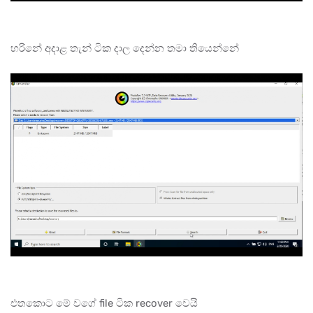
හරිනේ අදාළ තැන් ටික දාල දෙන්න තමා තියෙන්නේ
එතකොට මේ වගේ file ටික recover වෙයි