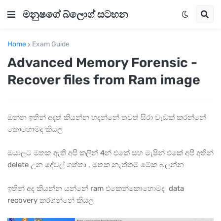
මනුෂගේ බ්ලොග් සටහන
Home
Exam Guide
Advanced Memory Forensic -
Recover files from Ram image
ඔන්න ඉතින් අදත් කියන්න හදන්නේ තවත් සිරා වැඩක් කරන්නේ
කොහොමද කියල
ඔයාලට මතක ඇති අපි කලින් 4න් එකේ සහ මැෂින් එකේ අපි අතින්
delete උන දේවල් ගත්තා , මතක නැත්තම් මේක බලන්න
ඉතින් අද කියන්න යන්නේ ram එකෙන්කොහොමද data
recovery කරගන්නේ කියල