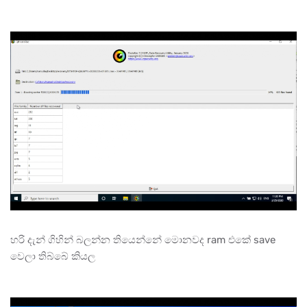
හරි දැන් ගිහින් බලන්න තියෙන්නේ මොනවද ram එකේ save
වෙලා තිබ්බේ කියල