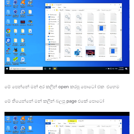
මේ පෙන්නේ මන් අර කලින් open කරපු පොටෝ එක එහෙම
මේ තියෙන්නේ මන් කලින් බලපු page එකේ පොටෝ