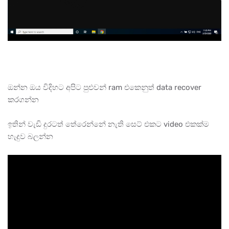
ඔන්න ඔය විදිහට අපිට පුළුවන් ram එකෙනුත් data recover
කරගන්න
ඉතින් වැඩි දුරටත් තේරෙන්නේ නැති සෙට් එකට video එකක්ම
හැදුව බලන්න