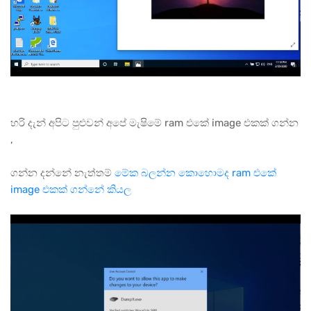
හරි දැන් අපිට පුළුවන් අපේ මැෂිමේ ram එකේ image එකක් ගන්න
,
ගන්න දන්නේ නැත්තම්
මේක බලන්න කොහොමද ram එකේ
image එකක් ගන්නේ කියල