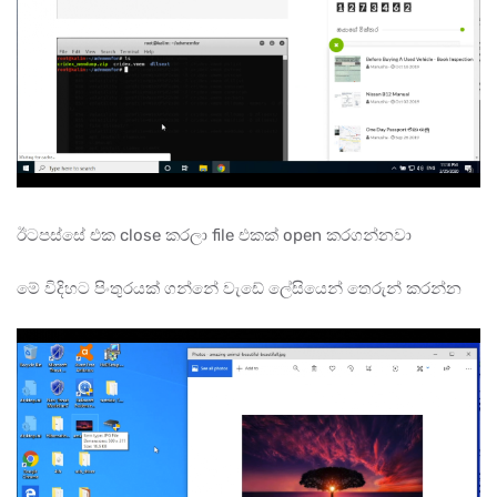
ඊටපස්සේ එක close කරලා file එකක් open කරගන්නවා
මේ විදිහට පිංතුරයක් ගන්නේ වැඩේ ලේසියෙන් තෙරුන් කරන්න