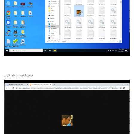
මේ තියෙන්නේ