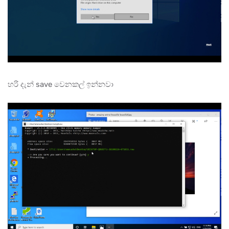
හරි දැන් save වෙනකල් ඉන්නවා